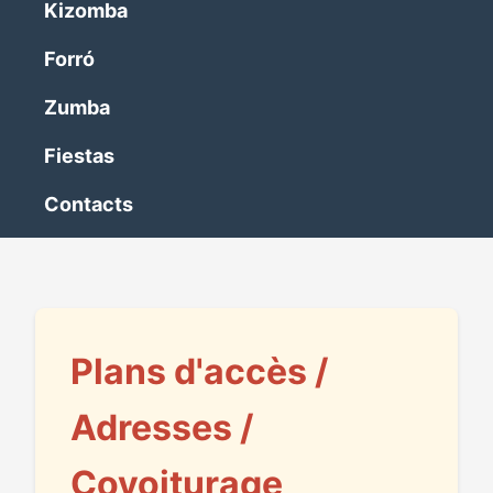
Kizomba
Forró
Zumba
Fiestas
Contacts
Plans d'accès /
Adresses /
Covoiturage