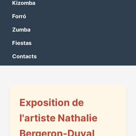
Kizomba
Forró
Zumba
Fiestas
Contacts
Exposition de
l'artiste Nathalie
Bergeron-Duval