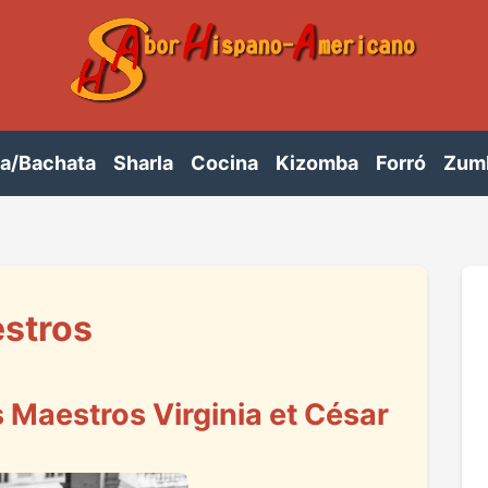
sa/Bachata
Sharla
Cocina
Kizomba
Forró
Zum
estros
 Maestros Virginia et César