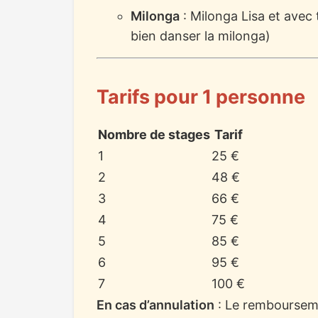
Milonga
: Milonga Lisa et avec t
bien danser la milonga)
Tarifs pour 1 personne
Nombre de stages
Tarif
1
25 €
2
48 €
3
66 €
4
75 €
5
85 €
6
95 €
7
100 €
En cas d’annulation
: Le remboursemen