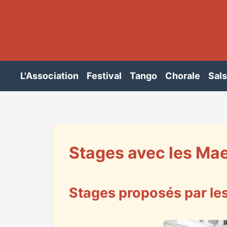
L'Association
Festival
Tango
Chorale
Sal
Stages avec les Ma
Stages proposés par les