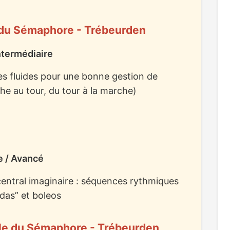
e du Sémaphore - Trébeurden
ntermédiaire
es fluides pour une bonne gestion de
he au tour, du tour à la marche)
e / Avancé
central imaginaire : séquences rythmiques
das” et boleos
lle du Sémaphore - Trébeurden