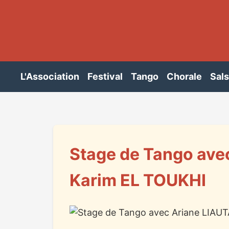
L'Association
Festival
Tango
Chorale
Sal
Stage de Tango ave
Karim EL TOUKHI