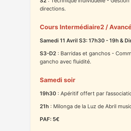
S2
: Technique individuelle - Gestio
directions.
Cours Intermédiaire2 / Avanc
Samedi 11 Avril S3: 17h30 - 19h & D
S3-D2
: Barridas et ganchos - Comme
gancho avec fluidité.
Samedi soir
19h30
: Apéritif offert par l’associ
21h
: Milonga de la Luz de Abril musi
PAF: 5€