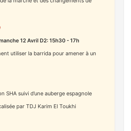
n de la marche et des changements de
é
imanche 12 Avril D2: 15h30 - 17h
nt utiliser la barrida pour amener à un
ation SHA suivi d’une auberge espagnole
calisée par TDJ Karim El Toukhi